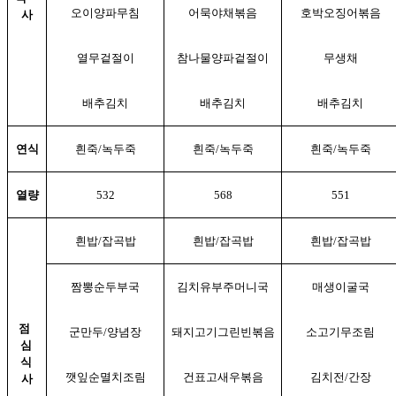
오이양파무침
어묵야채볶음
호박오징어볶음
사
열무겉절이
참나물양파겉절이
무생채
배추김치
배추김치
배추김치
연식
흰죽/녹두죽
흰죽/녹두죽
흰죽/녹두죽
열량
532
568
551
흰밥/잡곡밥
흰밥/잡곡밥
흰밥/잡곡밥
짬뽕순두부국
김치유부주머니국
매생이굴국
점
군만두/양념장
돼지고기그린빈볶음
소고기무조림
심
식
깻잎순멸치조림
건표고새우볶음
김치전/간장
사