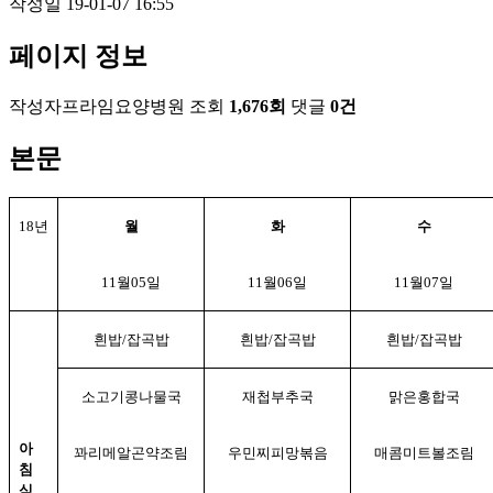
작성일
19-01-07 16:55
페이지 정보
작성자
프라임요양병원
조회
1,676회
댓글
0건
본문
18년
월
화
수
11월05일
11월06일
11월07일
흰밥/잡곡밥
흰밥/잡곡밥
흰밥/잡곡밥
소고기콩나물국
재첩부추국
맑은홍합국
아
꽈리메알곤약조림
우민찌피망볶음
매콤미트볼조림
침
식