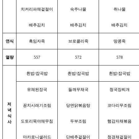
치커리파채겉절이
숙주나물
취나물
배추김치
배추김치
배추김치
연식
흑임자죽
브로콜리죽
땅콩죽
열량
557
572
578
흰밥/잡곡밥
흰밥/잡곡밥
흰밥/잡곡밥
유채된장국
들깨무채국
청국장찌개
저
꽁치시래기조림
당면닭볶음탕
코다리무조림
녁
식
도토리묵야채무침
두부조림
햄감자채볶음
사
마카로니샐러드
단배추겉절이
청경채겉절이