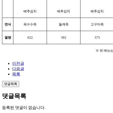
배추김치
배추김치
배추김치
연식
옥수수죽
들깨죽
고구마죽
열량
622
562
575
※ 위 메뉴는 
이전글
다음글
목록
댓글목록
댓글목록
등록된 댓글이 없습니다.