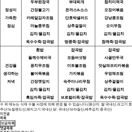
두부된장국
부대찌개
참치미역국
정성이
간장불고기
돈까스&소스
오징어볶음
가득한
카레알감자조림
단호박샐러드
강낭콩조림
점심
마늘쫑무침
상추겉절이
오이무침
김치/물김치
김치/물김치
김치/물김치
옥수수죽/잡곡밥
땅콩죽/잡곡밥
참깨죽/잡곡밥
흰밥
잡곡밥
잡곡밥
들깨수제비국
모듬버섯탕
사골만두국
건강을
꽁치무조림
미트볼조림
맛살파프리카볶음
생각하는
볼어묵볶음
가지볶음
우엉채조림
저녁
간장깻잎지
숙주미나리무침
상추겉절이
김치/물김치
김치/물김치
김치/물김치
흑임자죽/잡곡밥
브로컬리죽/잡곡밥
옥수수죽/잡곡밥
※ 위 메뉴는 식재 수불 사정에 의해 변경 될 수 있습니다.(원산지: 쌀:국내산,쇠고기:호
주산/뉴질랜드산,돼지고기:국내산.닭: 국내산/브라질산,배추김치:중국산)
이전글
목록
댓글목록
댓글목록