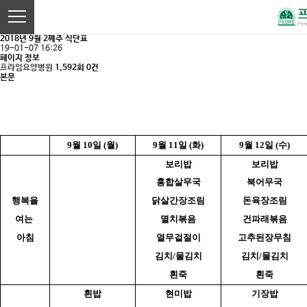
2018년 9월 2째주 식단표
19-01-07 16:26
페이지 정보
프라임요양병원
1,592회
0건
본문
9월 10일 (월)
9월 11일 (화)
9월 12일 (수)
보리밥
보리밥
홍합살무국
북어무국
행복을
닭살간장조림
돈육장조림
여는
멸치볶음
건파래볶음
아침
열무겉절이
고추된장무침
김치/물김치
김치/물김치
흰죽
흰죽
흰밥
현미밥
기장밥