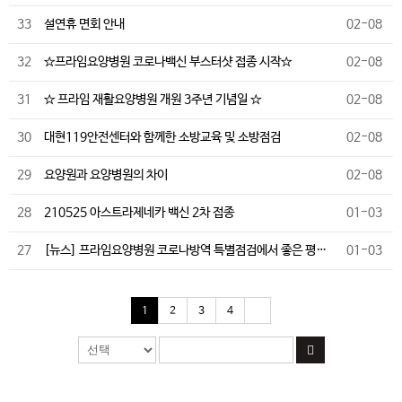
33
설연휴 면회 안내
02-08
32
☆프라임요양병원 코로나백신 부스터샷 접종 시작☆
02-08
31
☆ 프라임 재활요양병원 개원 3주년 기념일 ☆
02-08
30
대현119안전센터와 함께한 소방교육 및 소방점검
02-08
29
요양원과 요양병원의 차이
02-08
28
210525 아스트라제네카 백신 2차 접종
01-03
27
[뉴스] 프라임요양병원 코로나방역 특별점검에서 좋은 평…
01-03
1
2
3
4